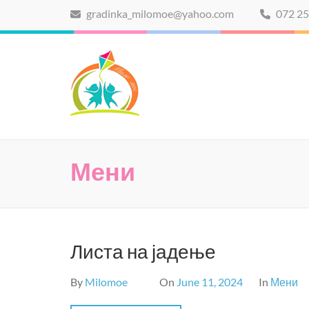
Skip
gradinka_milomoe@yahoo.com
072 25
to
content
Мило мое
(Press
Enter)
Мени
Листа на јадење
By
Milomoe
On
June 11, 2024
In
Мени