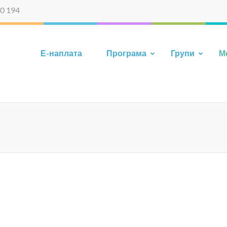
0 194
Е-наплата
Програма
Групи
М