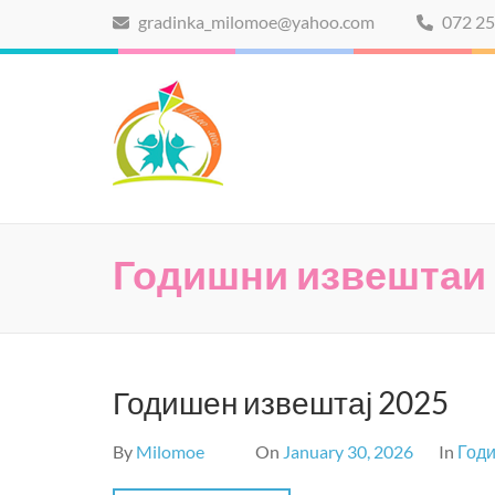
Skip
gradinka_milomoe@yahoo.com
072 25
to
content
Мило мое
(Press
Enter)
Годишни извештаи
Годишен извештај 2025
By
Milomoe
On
January 30, 2026
In
Год