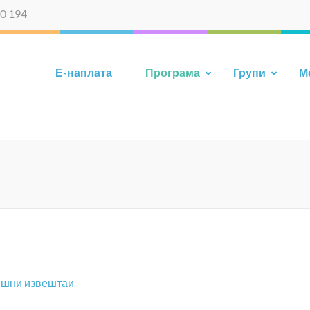
0 194
Е-наплата
Програма
Групи
М
ишни извештаи